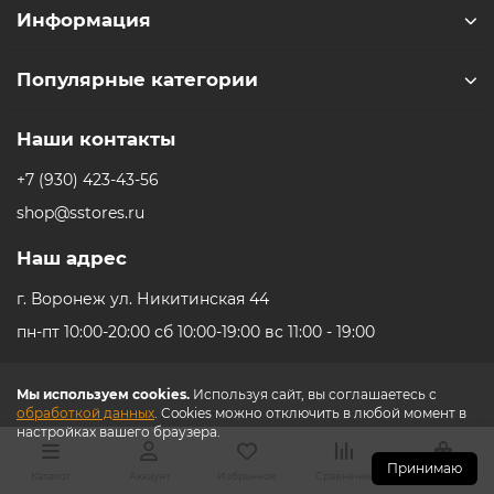
Информация
iPhone 16e
iPad Pro 13 M4 (2024)
iMac
Galaxy Z Flip 7
Популярные категории
Все категории (12)
Все категории (9)
Mac Studio
Все категории (17)
Наши контакты
AppleTV
+7 (930) 423-43-56
Mac Mini
shop@sstores.ru
AirTag
Наш адрес
г. Воронеж ул. Никитинская 44
HomePod
пн-пт 10:00-20:00 сб 10:00-19:00 вс 11:00 - 19:00
Мы используем cookies.
Используя сайт, вы соглашаетесь с
обработкой данных
. Cookies можно отключить в любой момент в
настройках вашего браузера.
Принимаю
Каталог
Аккаунт
Избранное
Сравнение
Корзина