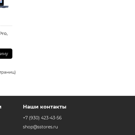
Pro,
зину
страниц)
и
Наши контакты
+7 (930) 423-43-56
shop@sstores.ru