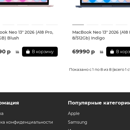
ok Neo 13" 2026 (A18 Pro,
MacBook Neo 13" 2026 (A18 
GB) Blush
8/512Gb) Indigo
90 р
69990 р
В корзину
В кор
Показано с 1 по 8 из 8 (всего 1 
рмация
Популярные категори
ка
Apple
ка конфиденциальности
Samsung