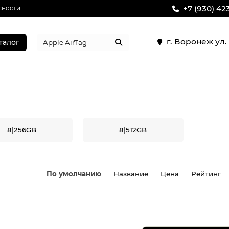
+7 (930) 42
сности
г. Воронеж ул
талог
8|256GB
8|512GB
По умолчанию
Название
Цена
Рейтинг