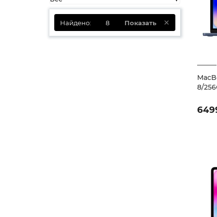
Найдено:
8
Показать
MacBo
8/256
649