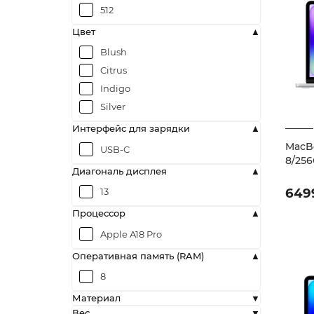
512
Цвет
Blush
Citrus
Indigo
Silver
Интерфейс для зарядки
MacBo
USB-C
8/256
Диагональ дисплея
649
13
Процессор
Apple A18 Pro
Оперативная память (RAM)
8
Материал
Вес