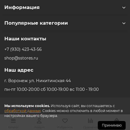
Информация
iPhone 16e
iPad Pro 13 M4 (2024)
iMac
Galaxy Z Flip 7
Популярные категории
Все категории (12)
Все категории (9)
Mac Studio
Все категории (17)
AppleTV
Наши контакты
+7 (930) 423-43-56
Mac Mini
shop@sstores.ru
AirTag
Наш адрес
г. Воронеж ул. Никитинская 44
HomePod
пн-пт 10:00-20:00 сб 10:00-19:00 вс 11:00 - 19:00
Мы используем cookies.
Используя сайт, вы соглашаетесь с
обработкой данных
. Cookies можно отключить в любой момент в
настройках вашего браузера.
Принимаю
Каталог
Аккаунт
Избранное
Сравнение
Корзина