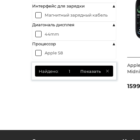
Интерфейс для зарядки
Магнитный зарядный кабель
Диагональ дисплея
44mm
Процессор
Apple S8
Apple
Найдено:
1
Показать
Midn
159