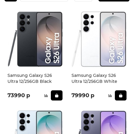
iPhone 16e
iPad Pro 13 M4 (2024)
iMac
Galaxy Z Flip 7
Все категории (12)
Все категории (9)
Mac Studio
Все категории (17)
AppleTV
Mac Mini
AirTag
Samsung Galaxy S26
Samsung Galaxy S26
Ultra 12/256GB Black
Ultra 12/256GB White
HomePod
73990 р
79990 р