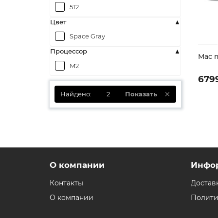
512
Цвет
Space Gray
Процессор
Mac 
M2
679
Найдено:
2
Показать
О компании
Инфо
Контакты
Достав
О компании
Полити