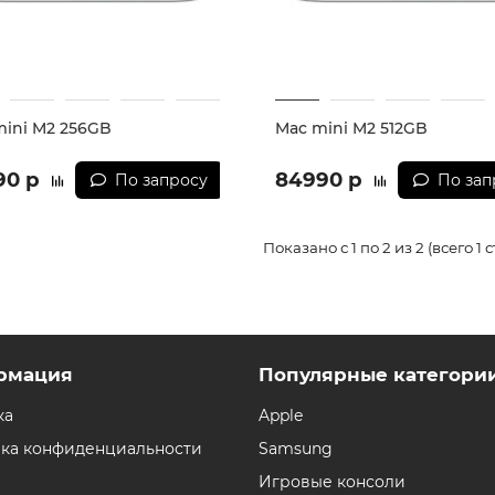
mini M2 256GB
Mac mini M2 512GB
90 р
84990 р
По запросу
По зап
Показано с 1 по 2 из 2 (всего 1 
рмация
Популярные категори
ка
Apple
ка конфиденциальности
Samsung
Игровые консоли