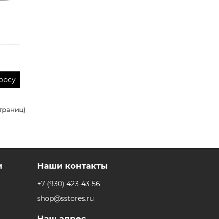
росу
страниц)
и
Наши контакты
+7 (930) 423-43-56
shop@sstores.ru
Наш адрес