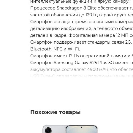
интеллектуальные функции и яркую камеру.
Процессор Snapdragon 8 Elite обеспечивает 
частотой обновления до 120 Гц гарантирует я
Смартфон оснащен тремя основными камерами
детализацию изображений, а телефото объек
деталей в кадре. Фронтальная камера 12 МП 
Смартфон поддерживает стандарты связи 2G, 
Bluetooth, NFC и Wi-Fi.
Смартфон имеет 12 ГБ оперативной памяти и 
Смартфон Samsung Galaxy S25 Plus 5G имеет т
аккумулятора составляет 4900 мАч, что обес
USB Type-C для зарядки и подключения наушн
В комплект поставки входят смартфон, кабель 
* - Актуальную стоимость и наличие товара,
** - На момент покупки не предустановлены
Похожие товары