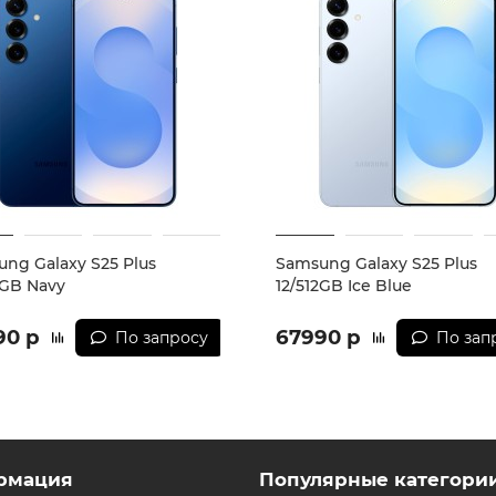
ng Galaxy S25 Plus
Samsung Galaxy S25 Plus
2GB Navy
12/512GB Ice Blue
90 р
67990 р
По запросу
По зап
рмация
Популярные категори