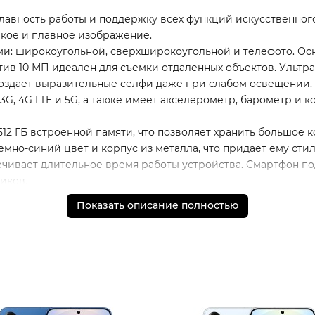
плавность работы и поддержку всех функций искусственного
ркое и плавное изображение.
: широкоугольной, сверхширокоугольной и телефото. Осн
тив 10 МП идеален для съемки отдаленных объектов. Ультр
создает выразительные селфи даже при слабом освещении.
3G, 4G LTE и 5G, а также имеет акселерометр, барометр и
512 ГБ встроенной памяти, что позволяет хранить большое 
емно-синий цвет и корпус из металла, что придает ему ст
печивает длительное время работы устройства. Смартфон 
иков.
Type-C, скрепка для извлечения SIM-лотка.
Показать описание полностью
 а также порядок доставки и оплаты необходимо уточнять
 обязательные приложения, в том числе единый магазин 