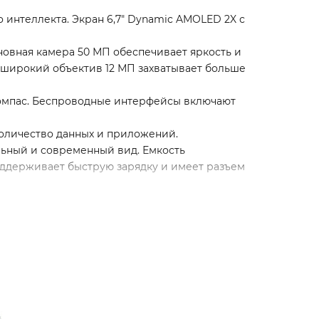
 интеллекта. Экран 6,7" Dynamic AMOLED 2X с
овная камера 50 МП обеспечивает яркость и
аширокий объектив 12 МП захватывает больше
 компас. Беспроводные интерфейсы включают
количество данных и приложений.
ильный и современный вид. Емкость
поддерживает быструю зарядку и имеет разъем
 у менеджеров магазина.
приложений (RuStore).