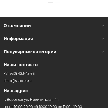
* - Актуальную стоимость и наличие товара, а также
порядок доставки и оплаты необходимо уточнять у
О компании
менеджеров магазина.
** - На момент покупки не предустановлены
обязательные приложения, в том числе единый
Информация
магазин приложений (RuStore).
Популярные категории
Наши контакты
+7 (930) 423-43-56
shop@sstores.ru
Наш адрес
г. Воронеж ул. Никитинская 44
пн-пт 10:00-20:00 сб 10:00-19:00 вс 11:00 - 19:00