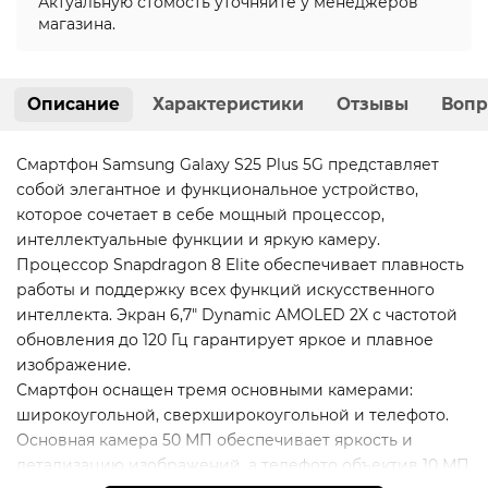
Актуальную стомость уточняйте у менеджеров
магазина.
Описание
Характеристики
Отзывы
Вопр
Смартфон Samsung Galaxy S25 Plus 5G представляет
собой элегантное и функциональное устройство,
которое сочетает в себе мощный процессор,
интеллектуальные функции и яркую камеру.
Процессор Snapdragon 8 Elite обеспечивает плавность
работы и поддержку всех функций искусственного
интеллекта. Экран 6,7" Dynamic AMOLED 2X с частотой
обновления до 120 Гц гарантирует яркое и плавное
изображение.
Смартфон оснащен тремя основными камерами:
широкоугольной, сверхширокоугольной и телефото.
Основная камера 50 МП обеспечивает яркость и
детализацию изображений, а телефото объектив 10 МП