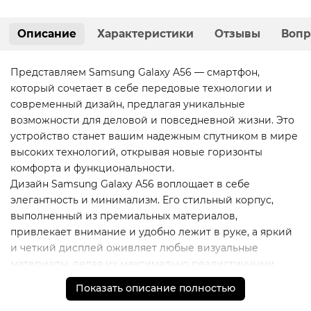
Описание
Характеристики
Отзывы
Вопр
Представляем Samsung Galaxy A56 — смартфон,
который сочетает в себе передовые технологии и
современный дизайн, предлагая уникальные
возможности для деловой и повседневной жизни. Это
устройство станет вашим надежным спутником в мире
высоких технологий, открывая новые горизонты
комфорта и функциональности.
Дизайн Samsung Galaxy A56 воплощает в себе
элегантность и минимализм. Его стильный корпус,
выполненный из премиальных материалов,
привлекает внимание и удобно лежит в руке, а яркий
и четкий дисплей оживляет любые визуальные
материалы, делая их максимально реалистичными.
Выполненные с использованием инновационных
Показать описание полностью
технологий, камеры Galaxy A56 позволят вам