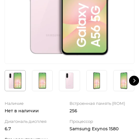
iPhone 16e
iPad Pro 13 M4 (2024)
iMac
Galaxy Z Flip 7
Все категории (12)
Все категории (9)
Mac Studio
Все категории (17)
AppleTV
Mac Mini
AirTag
HomePod
Наличие
Встроенная память (ROM)
Нет в наличии
256
Диагональ дисплея
Процессор
6.7
Samsung Exynos 1580