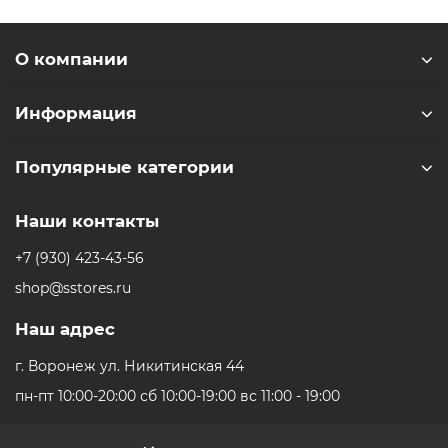
порядок доставки и оплаты необходимо уточнять у
менеджеров магазина.
О компании
** - На момент покупки не предустановлены
обязательные приложения, в том числе единый
магазин приложений (RuStore)
Информация
Популярные категории
Наши контакты
+7 (930) 423-43-56
shop@sstores.ru
Наш адрес
г. Воронеж ул. Никитинская 44
пн-пт 10:00-20:00 сб 10:00-19:00 вс 11:00 - 19:00