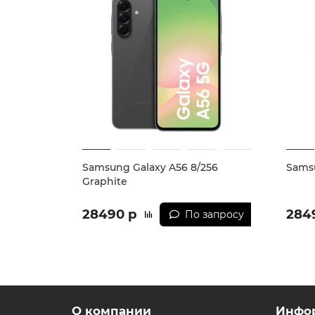
Samsung Galaxy A56 8/256
Samsu
Graphite
28490 р
284
По запросу
О компании
Инфо