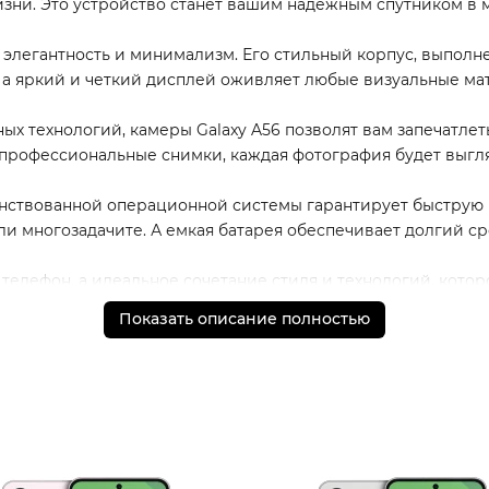
зни. Это устройство станет вашим надежным спутником в 
 элегантность и минимализм. Его стильный корпус, выпол
 а яркий и четкий дисплей оживляет любые визуальные ма
х технологий, камеры Galaxy A56 позволят вам запечатле
и профессиональные снимки, каждая фотография будет выг
ствованной операционной системы гарантирует быструю и 
или многозадачите. А емкая батарея обеспечивает долгий с
 телефон, а идеальное сочетание стиля и технологий, кото
й и привлекательной форме.
Показать описание полностью
 а также порядок доставки и оплаты необходимо уточнять
 обязательные приложения, в том числе единый магазин 