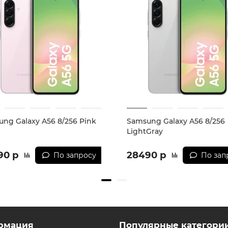
ng Galaxy A56 8/256 Pink
Samsung Galaxy A56 8/256
LightGray
90 р
28490 р
По запросу
По зап
рмация
Популярные категори