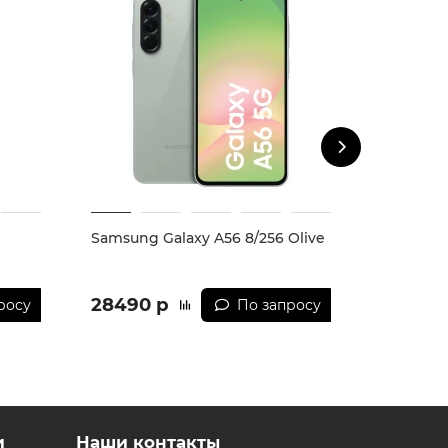
Samsung Galaxy A56 8/256 Olive
Samsung 
28490 р
30990 
росу
По запросу
и
Наши контакты