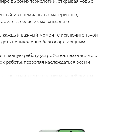
мире высоких технологий, открывая новые
ненный из премиальных материалов,
териалы, делая их максимально
ть каждый важный момент с исключительной
лядеть великолепно благодаря мощным
плавную работу устройства, независимо от
рок работы, позволяя наслаждаться всеми
рое подстраивается под ритм вашей жизни,
 у менеджеров магазина.
приложений (RuStore)