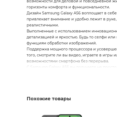
возможности для деловой и повседневной жи
горизонты комфорта и функциональности.
Дизайн Samsung Galaxy A56 воплощает в себе
привлекает внимание и удобно лежит в руке,
реалистичными.
Выполненные с использованием инновационны
детализацией и яркостью. Будь то селфи ил
функциям обработки изображений.
Поддержка мощного процессора и усовершен
того, смотрите ли вы видео, играете в игры 
возможностями смартфона без перерыва.
С Samsung Galaxy A56 вы получаете не просто
предлагая максимум возможностей в удобно
* - Актуальную стоимость и наличие товара,
** - На момент покупки не предустановлены
Похожие товары