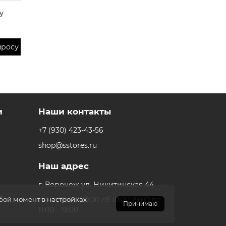
y
просу
и
Наши контакты
+7 (930) 423-43-56
shop@sstores.ru
Наш адрес
г. Воронеж ул. Никитинская 44
пн-пт 10:00-20:00 сб 10:00-19:00 вс
юбой момент в настройках
Принимаю
11:00 - 19:00