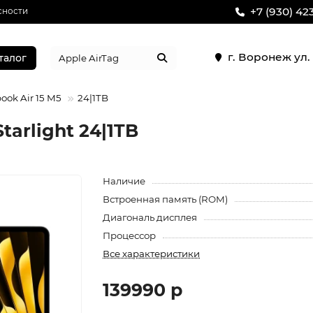
+7 (930) 42
сности
г. Воронеж ул
талог
ok Air 15 M5
24|1TB
tarlight 24|1TB
Наличие
Встроенная память (ROM)
Диагональ дисплея
Процессор
Все характеристики
139990 р