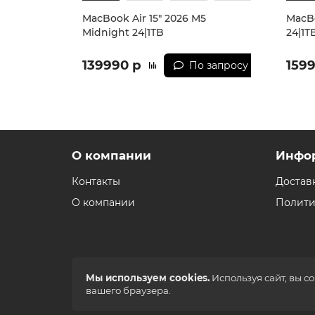
MacBook Air 15" 2026 M5
MacBo
Midnight 24|1TB
24|1T
139990 р
159
По запросу
О компании
Инфо
Контакты
Достав
О компании
Полити
Мы используем cookies.
Используя сайт, вы с
вашего браузера.