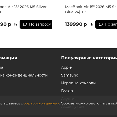
ok Air 15" 2026 M5 Silver
MacBook Air 15" 2026 M5 Sk
B
Blue 24|1TB
990 р
139990 р
По запросу
По за
рмация
Популярные категори
ка
Apple
ка конфиденциальности
Samsung
Игровые консоли
Dyson
Акустика
оглашаетесь с
обработкой данных
. Cookies можно отключить в л
Аксессуары