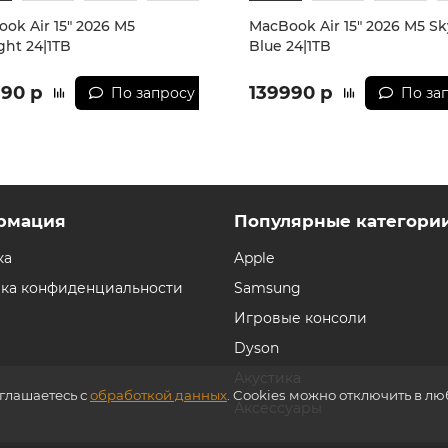
ok Air 15" 2026 M5
MacBook Air 15" 2026 M5 Sk
ight 24|1TB
Blue 24|1TB
990 р
139990 р
По запросу
По за
рмация
Популярные категори
ка
Apple
ка конфиденциальности
Samsung
Игровые консоли
Dyson
Акустика
оглашаетесь с
обработкой данных
. Cookies можно отключить в л
Аксессуары