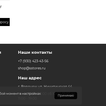
y
просу
и
Наши контакты
+7 (930) 423-43-56
shop@sstores.ru
Наш адрес
г. Воронеж ул. Никитинская 44
пн-пт 10:00-20:00 сб 10:00-19:00 вс
юбой момент в настройках
Принимаю
11:00 - 19:00