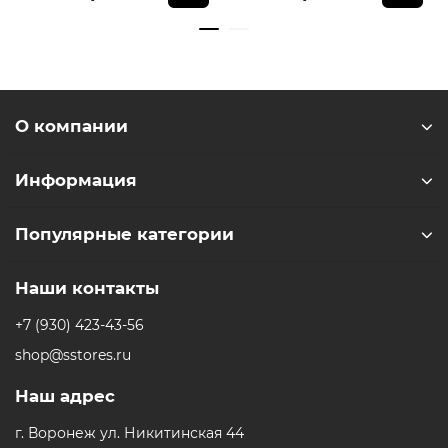
* - Актуальную стоимость и наличие товара, а также
порядок доставки и оплаты необходимо уточнять у
менеджеров магазина.
** - На момент покупки не предустановлены
О компании
обязательные приложения, в том числе единый
магазин приложений (RuStore).
Информация
Популярные категории
Наши контакты
+7 (930) 423-43-56
shop@sstores.ru
Наш адрес
г. Воронеж ул. Никитинская 44