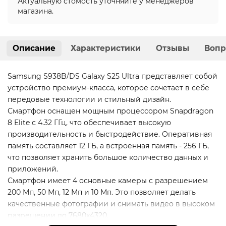
Актуальную стомость уточняйте у менеджеров
магазина.
Описание
Характеристики
Отзывы
Вопр
Samsung S938B/DS Galaxy S25 Ultra представляет собой
устройство премиум-класса, которое сочетает в себе
передовые технологии и стильный дизайн.
Смартфон оснащен мощным процессором Snapdragon
8 Elite с 4.32 ГГц, что обеспечивает высокую
производительность и быстродействие. Оперативная
память составляет 12 ГБ, а встроенная память - 256 ГБ,
что позволяет хранить большое количество данных и
приложений.
Смартфон имеет 4 основные камеры с разрешением
200 Мп, 50 Мп, 12 Мп и 10 Мп. Это позволяет делать
качественные фотографии и снимать видео в высоком
разрешении до 7680x4320.