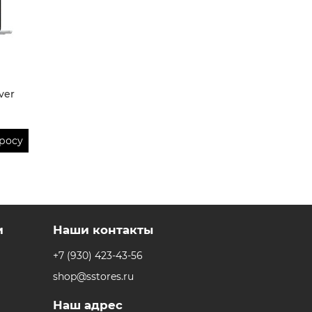
ver
росу
и
Наши контакты
+7 (930) 423-43-56
shop@sstores.ru
Наш адрес