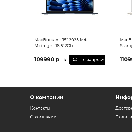
MacBook Air 15" 2025 M4
MacBo
Midnight 16|512Gb
Starl
109990 р
1109
По запросу
О компании
Инфо
Контакты
Достав
О компании
Полити