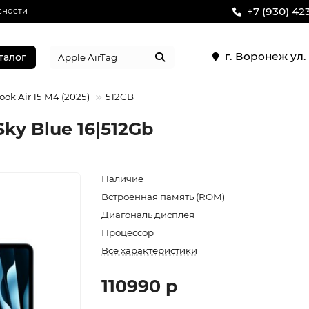
+7 (930) 42
сности
г. Воронеж ул
талог
ok Air 15 M4 (2025)
512GB
Sky Blue 16|512Gb
Наличие
Встроенная память (ROM)
Диагональ дисплея
Процессор
Все характеристики
110990 р