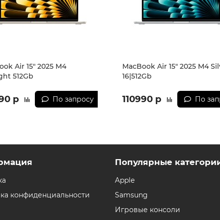
ok Air 15" 2025 M4
MacBook Air 15" 2025 M4 Sil
ight 512Gb
16|512Gb
90 р
110990 р
По запросу
По зап
рмация
Популярные категори
ка
Apple
ка конфиденциальности
Samsung
Игровые консоли