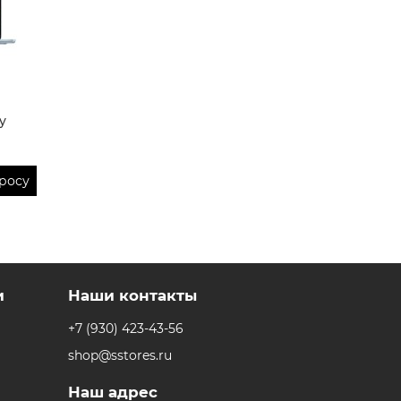
y
росу
и
Наши контакты
+7 (930) 423-43-56
shop@sstores.ru
Наш адрес