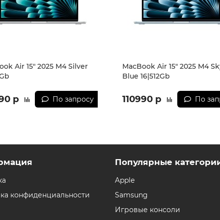
ok Air 15" 2025 M4 Silver
MacBook Air 15" 2025 M4 Sk
2Gb
Blue 16|512Gb
90 р
110990 р
По запросу
По зап
рмация
Популярные категори
ка
Apple
ка конфиденциальности
Samsung
Игровые консоли