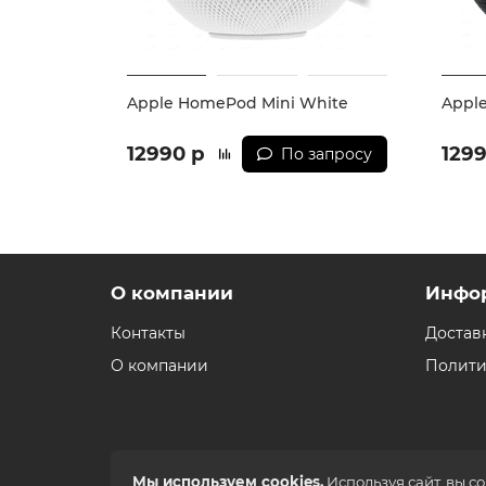
Apple HomePod Mini White
Appl
12990 р
129
По запросу
О компании
Инфо
Контакты
Достав
О компании
Полити
Мы используем cookies.
Используя сайт, вы с