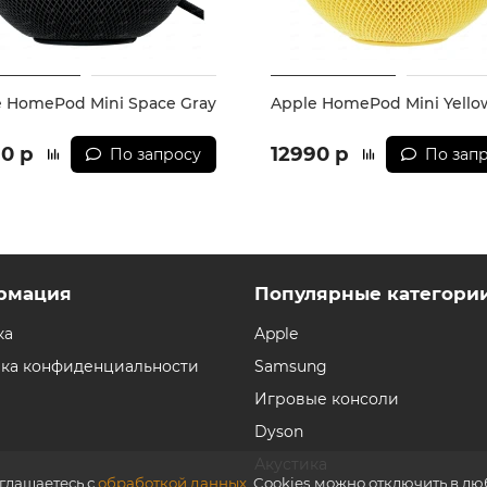
e HomePod Mini Space Gray
Apple HomePod Mini Yello
90 р
12990 р
По запросу
По зап
рмация
Популярные категори
ка
Apple
ка конфиденциальности
Samsung
Игровые консоли
Dyson
Акустика
оглашаетесь с
обработкой данных
. Cookies можно отключить в л