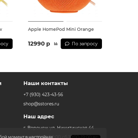
w
Apple HomePod Mini Orange
12990 р
росу
По запросу
и
Наши контакты
+7 (930) 423-43-56
shop@sstores.ru
Наш адрес
г. Воронеж ул. Никитинская 44
пн-пт 10:00-20:00 сб 10:00-19:00 вс
юбой момент в настройках