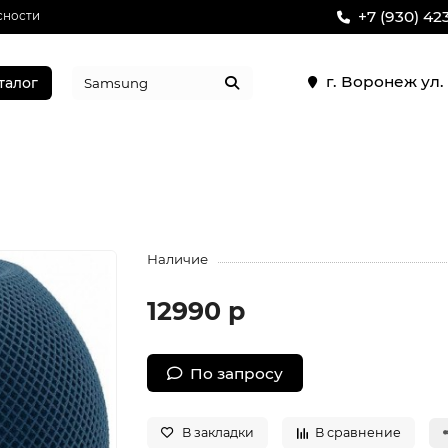
+7 (930) 42
сности
г. Воронеж ул
талог
Наличие
12990 р
По запросу
В закладки
В сравнение