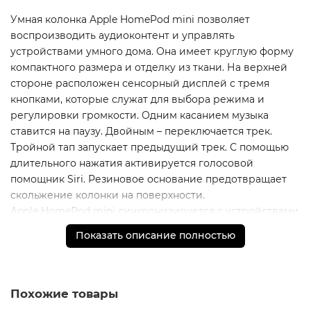
Умная колонка Apple HomePod mini позволяет
воспроизводить аудиоконтент и управлять
устройствами умного дома. Она имеет круглую форму
компактного размера и отделку из ткани. На верхней
стороне расположен сенсорный дисплей с тремя
кнопками, которые служат для выбора режима и
регулировки громкости. Одним касанием музыка
ставится на паузу. Двойным – переключается трек.
Тройной тап запускает предыдущий трек. С помощью
длительного нажатия активируется голосовой
помощник Siri. Резиновое основание предотвращает
скольжение колонки на поверхности.
Apple HomePod mini синхронизируется с устройствами
посредством технологий AirPlay, Bluetooth и Wi-Fi.
Показать описание полностью
Акустическая система с одним динамиком и двумя
пассивными излучателями формирует четкий звук на
360 градусов. Четыре микрофона передают чистый
голос. Питание колонки осуществляется от сети.
Похожие товары