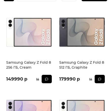
iPhone 16e
iPad Pro 13 M4 (2024)
iMac
Galaxy Z Flip 7
Все категории (12)
Все категории (9)
Mac Studio
Все категории (17)
AppleTV
Mac Mini
AirTag
Samsung Galaxy Z Fold 8
Samsung Galaxy Z Fold 8
256 ГБ, Cream
512 ГБ, Graphite
HomePod
149990 р
179990 р