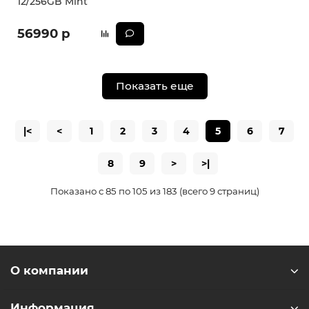
12/256GB Mint
56990 р
Показать еще
|<
<
1
2
3
4
5
6
7
8
9
>
>|
Показано с 85 по 105 из 183 (всего 9 страниц)
О компании
Информация