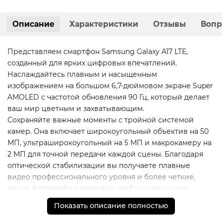
Описание
Характеристики
Отзывы
Вопр
Представляем смартфон Samsung Galaxy A17 LTE,
созданный для ярких цифровых впечатлений.
Наслаждайтесь плавным и насыщенным
изображением на большом 6,7-дюймовом экране Super
AMOLED с частотой обновления 90 Гц, который делает
ваш мир цветным и захватывающим.
Сохраняйте важные моменты с тройной системой
камер. Она включает широкоугольный объектив на 50
МП, ультраширокоугольный на 5 МП и макрокамеру на
2 МП для точной передачи каждой сцены. Благодаря
оптической стабилизации вы получаете плавные
видео профессионального уровня и более четкие,
яркие фотографии даже при слабом освещении.
За производительность отвечает восьмиядерный
Показать описание полностью
процессор с частотой 2,4 ГГц, который обеспечивает