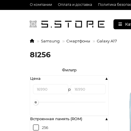
О компании
Оплата и доставка
Политика безопа
Ка
Samsung
Смартфоны
Galaxy A17
8I256
Фильтр
Цена
р
Встроенная память (ROM)
256