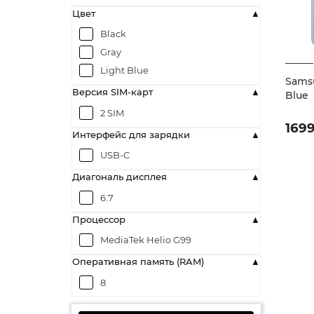
Цвет
Black
Gray
Light Blue
Samsu
Версия SIM-карт
Blue
2 SIM
169
Интерфейс для зарядки
USB-C
Диагональ дисплея
6.7
Процессор
MediaTek Helio G99
Оперативная память (RAM)
8