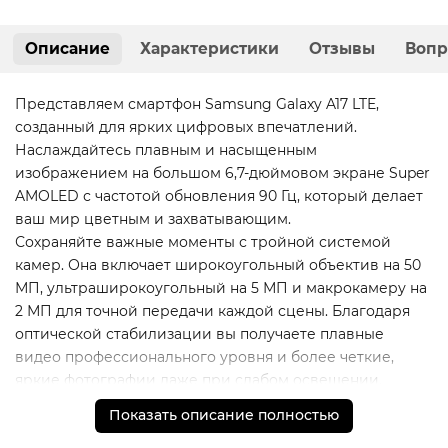
Описание
Характеристики
Отзывы
Вопр
Представляем смартфон Samsung Galaxy A17 LTE,
созданный для ярких цифровых впечатлений.
Наслаждайтесь плавным и насыщенным
изображением на большом 6,7-дюймовом экране Super
AMOLED с частотой обновления 90 Гц, который делает
ваш мир цветным и захватывающим.
Сохраняйте важные моменты с тройной системой
камер. Она включает широкоугольный объектив на 50
МП, ультраширокоугольный на 5 МП и макрокамеру на
2 МП для точной передачи каждой сцены. Благодаря
оптической стабилизации вы получаете плавные
видео профессионального уровня и более четкие,
яркие фотографии даже при слабом освещении.
За производительность отвечает восьмиядерный
Показать описание полностью
процессор с частотой 2,4 ГГц, который обеспечивает