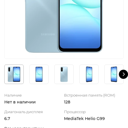
iPhone 16e
iPad Pro 13 M4 (2024)
iMac
Galaxy Z Flip 7
Все категории (12)
Все категории (9)
Mac Studio
Все категории (17)
AppleTV
Mac Mini
AirTag
HomePod
Наличие
Встроенная память (ROM)
Нет в наличии
128
Диагональ дисплея
Процессор
6.7
MediaTek Helio G99