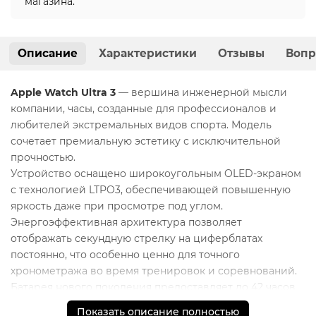
магазина.
Описание
Характеристики
Отзывы
Вопр
Apple Watch Ultra 3
— вершина инженерной мысли
компании, часы, созданные для профессионалов и
любителей экстремальных видов спорта. Модель
сочетает премиальную эстетику с исключительной
прочностью.
Устройство оснащено широкоугольным OLED-экраном
с технологией LTPO3, обеспечивающей повышенную
яркость даже при просмотре под углом.
Энергоэффективная архитектура позволяет
отображать секундную стрелку на циферблатах
постоянно, что особенно ценно для точного
хронометража во время тренировок и соревнований.
Батарея нового поколения предоставляет до 42 часов
работы в нормальном режиме и до 72 часов в режиме
Показать описание полностью