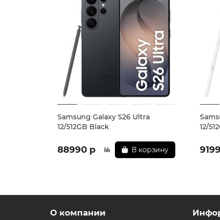
* - Актуальную стоимость и наличие товара,
** - На момент покупки не предустановлены
Samsung Galaxy S26 Ultra
Samsu
12/512GB Black
12/51
88990 р
919
В корзину
О компании
Инфо