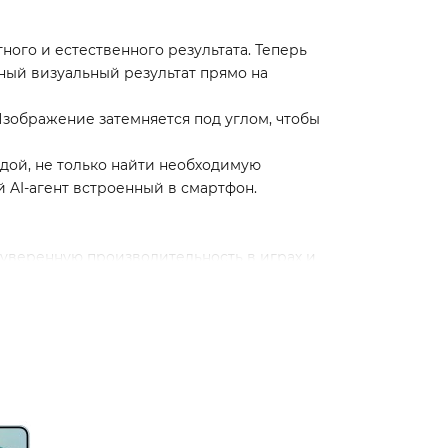
ного и естественного результата. Теперь
жный визуальный результат прямо на
Изображение затемняется под углом, чтобы
андой, не только найти необходимую
й AI-агент встроенный в смартфон.
уверенную производительность в играх и
 яркость и комфортный просмотр в любых
ьную производительность.*
льше мощности и больше свободы для