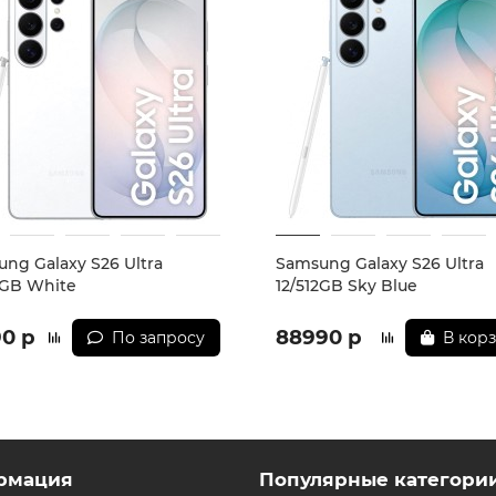
 а также порядок доставки и оплаты необходимо уточнять
 обязательные приложения, в том числе единый магазин 
ng Galaxy S26 Ultra
Samsung Galaxy S26 Ultra
2GB White
12/512GB Sky Blue
90 р
88990 р
По запросу
В кор
рмация
Популярные категори