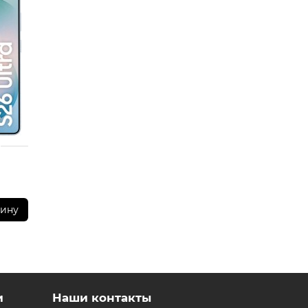
 у менеджеров магазина.
приложений (RuStore)
зину
и
Наши контакты