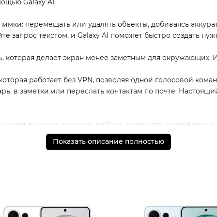
ощью Galaxy AI.
имки: перемещать или удалять объекты, добиваясь аккурат
е запрос текстом, и Galaxy AI поможет быстро создать ну
, которая делает экран менее заметным для окружающих. 
ь, которая работает без VPN, позволяя одной голосовой ком
рь, в заметки или переслать контактам по почте. Настоящи
ивает высокую скорость работы, плавность интерфейса и 
Показать описание полностью
аботы без лишних переживаний о зарядке.
астотой обновления до 120 Гц - плавная картинка, высокая
ффективнее справляется с нагрузками и сохраняет стабил
 тех, кто хочет больше: больше возможностей в съемке, бо