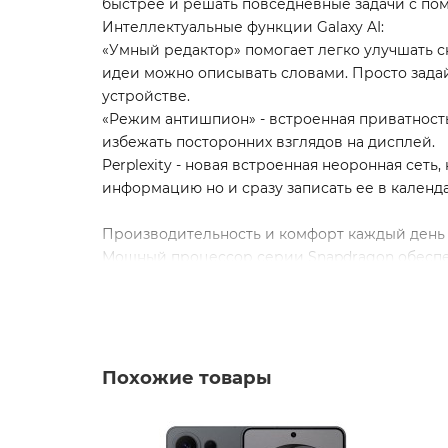
быстрее и решать повседневные задачи с пом
Интеллектуальные функции Galaxy AI:
«Умный редактор» помогает легко улучшать сн
идеи можно описывать словами. Просто задайт
устройстве.
«Режим антишпион» - встроенная приватность
избежать посторонних взглядов на дисплей.
Perplexity - новая встроенная неоронная сет
информацию но и сразу записать ее в календа
Производительность и комфорт каждый день
Мощный процессор серии Snapdragon обеспеч
многозадачности.
Аккумулятор 5000 мА·ч - длительное время р
Экран 6,9" Dynamic AMOLED 2X с адаптивной ч
сценариях.
Улучшенная система охлаждения - смартфон э
Похожие товары
* По сравнению с Galaxy S25 Ultra.
Samsung Galaxy S26 Ultra - это смартфон для
творчества.