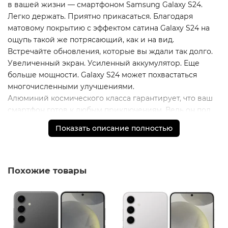
в вашей жизни — смартфоном Samsung Galaxy S24.
Легко держать. Приятно прикасаться. Благодаря
матовому покрытию с эффектом сатина Galaxy S24 на
ощупь такой же потрясающий, как и на вид.
Встречайте обновления, которые вы ждали так долго.
Увеличенный экран. Усиленный аккумулятор. Еще
больше мощности. Galaxy S24 может похвастаться
многочисленными улучшениями.
Алюминий космического класса гарантирует, что ваш
смартфон готов к любым приключениям. Ведь он под
защитой улучшенного усиленного алюминия, который
Показать описание полностью
легче, чем нержавеющая сталь. А благодаря защите от
пыли и воды по стандарту IP68 вам теперь вообще
ничего не страшно!
Снимайте яркие, красочные и четкие фотографии даже
Похожие товары
в темноте с технологией AI ISP. Создавайте портреты
мечты. Увеличьте масштаб в 2 или даже в 3 раза.
Расстояние и освещенность больше не имеют
значения. Просто продолжайте увеличивать.
Перейдите от 1x к 2x или даже 3x увеличению.