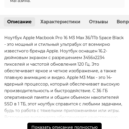
магазина.
Описание
Характеристики
Отзывы
Вопр
Ноутбук Apple Macbook Pro 16 M3 Max 36/1Tb Space Black
- это мощный и стильный ультрабук от всемирно
известного бренда Apple. Ноутбук оснащен 16.2-
дюймовым экраном с разрешением 3456x2234
пикселей и частотой обновления 120 Гц. Это
обеспечивает яркое и четкое изображение, а также
плавную анимацию и видео. Apple M3 Max - это 14-
ядерный процессор, который обеспечивает высокую
производительность и быстродействие. С 36 ГБ
оперативной памяти и общим объемом накопителей
SSD в 1 ТБ, этот ноутбук справится с любыми задачами,
будь то работа с тяжелыми приложениями или игры.
Встроенная видеокарта обеспечивает качественную
графику и плавное воспроизведение видео. Ноутбук
Показать описание полностью