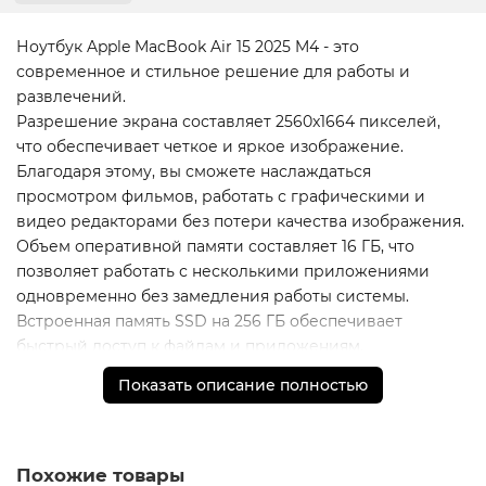
Ноутбук Apple MacBook Air 15 2025 M4 - это
современное и стильное решение для работы и
развлечений.
Разрешение экрана составляет 2560x1664 пикселей,
что обеспечивает четкое и яркое изображение.
Благодаря этому, вы сможете наслаждаться
просмотром фильмов, работать с графическими и
видео редакторами без потери качества изображения.
Объем оперативной памяти составляет 16 ГБ, что
позволяет работать с несколькими приложениями
одновременно без замедления работы системы.
Встроенная память SSD на 256 ГБ обеспечивает
быстрый доступ к файлам и приложениям.
Ноутбук оснащен мощным процессором Apple graphics
Показать описание полностью
10-core, который обеспечивает высокую
производительность и быструю обработку данных.
Модель Midnight (MW133) выполнена в классическом
черном цвете, который подойдет для любого стиля и
Похожие товары