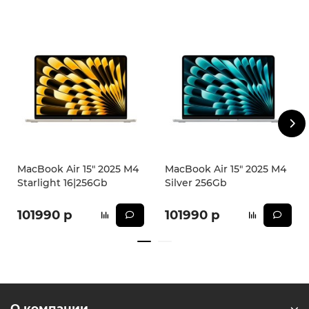
образа.
В целом, ноутбук Apple MacBook Air 15 2025 M4 - это
надежный и функциональный помощник для работы и
развлечений, который сочетает в себе стиль,
производительность и качество.
The Future is here!
* - Актуальную стоимость и наличие товара, а также
порядок доставки и оплаты необходимо уточнять у
менеджеров магазина.
MacBook Air 15" 2025 M4
MacBook Air 15" 2025 M4
Starlight 16|256Gb
Silver 256Gb
101990 р
101990 р
О компании