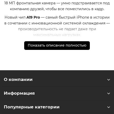
18 МП фронтальная камера — умно подстраивается под
компанию друзей, чтобы все поместились в кадр.
Новый чип
A19 Pro
— самый быстрый iPhone в истории
в сочетании с инновационной системой охлаждения —
производительность не падает даже при
максимальных нагрузках.
Новый внутренний дизайн позволил увеличить
Показать описание полностью
батарею.
iPhone 17 Pro Max
работает на
4
часа дольше,
чем
iPhone 15 Pro Max
.
Больше, чем смартфон
iPhone 17 Pro Max
— это стиль, эмоции и технологии
будущего, уместившиеся в вашей ладони.
О компании
* - Актуальную стоимость и наличие товара, а также
порядок доставки и оплаты необходимо уточнять у
Информация
менеджеров магазина.
** - На момент покупки не предустановлены
Популярные категории
обязательные приложения, в том числе единый