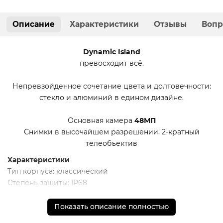
Описание
Характеристики
Отзывы
Вопр
Dynamic Island
превосходит всё.
Непревзойденное сочетание цвета и долговечности:
стекло и алюминий в едином дизайне.
Основная камера
48МП
Снимки в высочайшем разрешении. 2-кратный
телеобъектив
Характеристики
Тип корпуса: классический
Степень защиты: IP68
Вес: 171 г
Размеры (ШxВxТ): 71.6x147.6x7.8 мм
Показать описание полностью