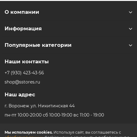
Беспроводные интерфейсы: Bluetooth, NFC, Wi-Fi
Стандарт Wi-Fi: 4 (802.11n), 5 (802.11ac), 6 (802.11ax)
О компании
Стандарт Bluetooth: 5.3
Геопозиционирование: A-GPS, BeiDou, GPS, Galileo,
Информация
QZSS, ГЛОНАСС
Популярные категории
Память и процессор
Процессор: Apple A16 Bionic
Наши контакты
Количество ядер процессора: 6
Оперативая память: 6 ГБ
+7 (930) 423-43-56
shop@sstores.ru
Питание
Тип аккумулятора: Li-Ion
Наш адрес
Аккумулятор: несъемный
г. Воронеж ул. Никитинская 44
Емкость аккумулятора: 3877 мА*ч
Тип разъема для зарядки: USB-C
пн-пт 10:00-20:00 сб 10:00-19:00 вс 11:00 - 19:00
Функции зарядки: беспроводная зарядка, быстрая
зарядка
Мы используем cookies.
Используя сайт, вы соглашаетесь с