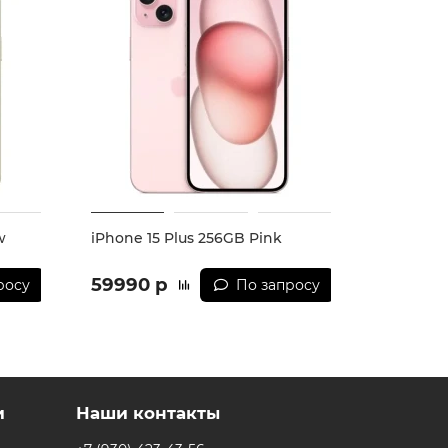
ая камера
w
iPhone 15 Plus 256GB Pink
59990 р
росу
По запросу
и
Наши контакты