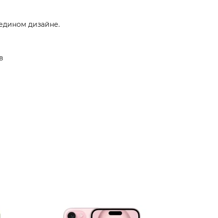
едином дизайне.
в