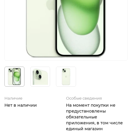
iPhone 16e
iPad Pro 13 M4 (2024)
iMac
Galaxy Z Flip 7
Все категории (12)
Все категории (9)
Mac Studio
Все категории (17)
AppleTV
Mac Mini
AirTag
HomePod
Наличие
Особые сведения
Нет в наличии
На момент покупки не
предустановлены
обязательные
приложения, в том числе
единый магазин