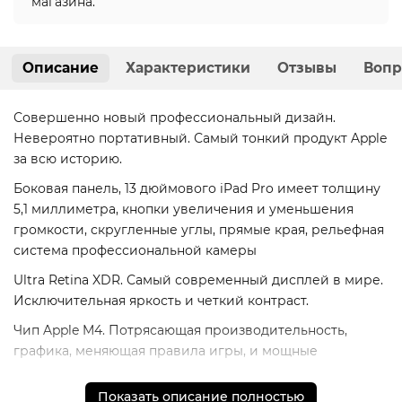
магазина.
Описание
Характеристики
Отзывы
Вопр
Совершенно новый профессиональный дизайн.
Невероятно портативный. Самый тонкий продукт Apple
за всю историю.
Боковая панель, 13 дюймового iPad Pro имеет толщину
5,1 миллиметра, кнопки увеличения и уменьшения
громкости, скругленные углы, прямые края, рельефная
система профессиональной камеры
Ultra Retina XDR. Самый современный дисплей в мире.
Исключительная яркость и четкий контраст.
Чип Apple M4. Потрясающая производительность,
графика, меняющая правила игры, и мощные
возможности искусственного интеллекта.
Показать описание полностью
Рабочие процессы Crush pro с легкостью iPadOS и