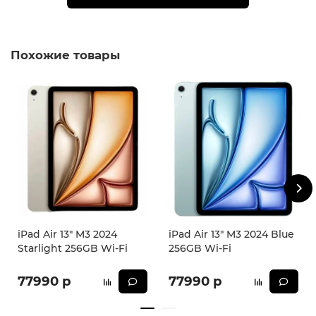
* - Актуальную стоимость и наличие товара, а также
порядок доставки и оплаты необходимо уточнять у
менеджеров магазина.
** - На момент покупки не предустановлены
Похожие товары
обязательные приложения, в том числе единый
магазин приложений (RuStore).
iPad Air 13" M3 2024
iPad Air 13" M3 2024 Blue
Starlight 256GB Wi-Fi
256GB Wi-Fi
77990 р
77990 р