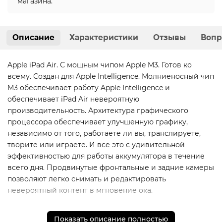
магазина.
Описание
Характеристики
Отзывы
Вопр
Apple iPad Air. С мощным чипом Apple M3. Готов ко
всему. Создан для Apple Intelligence. Молниеносный чип
M3 обеспечивает работу Apple Intelligence и
обеспечивает iPad Air невероятную
производительность. Архитектура графического
процессора обеспечивает улучшенную графику,
независимо от того, работаете ли вы, транслируете,
творите или играете. И все это с удивительной
эффективностью для работы аккумулятора в течение
всего дня. Продвинутые фронтальные и задние камеры
позволяют легко снимать и редактировать
невероятный контент в мгновение ока.
* - Актуальную стоимость и наличие товара, а также
Показать описание полностью