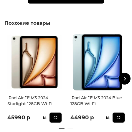
порядок доставки и оплаты необходимо уточнять у
менеджеров магазина.
** - На момент покупки не предустановлены
обязательные приложения, в том числе единый
Похожие товары
магазин приложений (RuStore).
iPad Air 11" M3 2024
iPad Air 11" M3 2024 Blue
Starlight 128GB Wi-Fi
128GB Wi-Fi
45990 р
44990 р