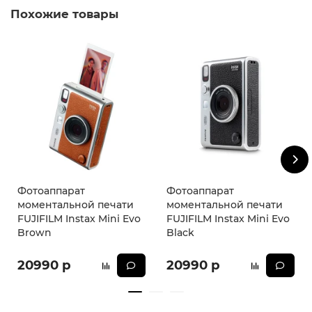
Похожие товары
даже при слабом освещении.
* - Актуальную стоимость и наличие товара, а также
порядок доставки и оплаты необходимо уточнять у
менеджеров магазина.
Фотоаппарат
Фотоаппарат
моментальной печати
моментальной печати
FUJIFILM Instax Mini Evo
FUJIFILM Instax Mini Evo
Brown
Black
20990 р
20990 р