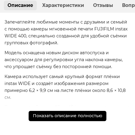
Описание
Характеристики
Отзывы
Вопр
Запечатлейте любимые моменты с друзьями и семьёй
с помощью камеры мгновенной печати FUJIFILM instax
WIDE 400, специально созданной для удобной съёмки
групповых фотографий.
Модель оснащена новым диском автоспуска и
аксессуаром для регулировки угла наклона камеры,
что упрощает съёмку без посторонней помощи.
Камера использует самый крупный формат плёнки
instax WIDE и создаёт изображения размером
примерно 6,2 × 9,9 см на листе плёнки около 8,6 × 10,8
см.
Выдвижной объектив 95 мм f/14 с двухзонной системой
фокусировки обеспечивает чёткие снимки, а
Показать описание полностью
оптический видоискатель с увеличением 0,37× и
центральной меткой помогает точно кадрировать
изображение. Встроенная вспышка позволяет снимать