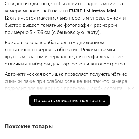
Созданная для того, чтобы ловить радость момента,
камера мгновенной печати
FUJIFILM Instax Mini
12
отличается максимально простым управлением и
быстро выдаёт памятные фотографии размером
примерно 5 × 7,6 см (с банковскую карту).
Камера готова к работе одним движением —
достаточно повернуть объектив. Режим съёмки
крупным планом и зеркальце для селфи делают её
отличным выбором для портретов и автопортретов.
Автоматическая вспышка позволяет получать чёткие
снимки даже при слабом освещении, так что камера
подходит для вечеринок, прогулок и любых спонтанных
ситуаций.
Показать описание полностью
* - Актуальную стоимость и наличие товара, а также
порядок доставки и оплаты необходимо уточнять у
Похожие товары
менеджеров магазина.