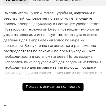
Выпрямитель Dyson Airstrait - удобный, надёжный и
безопасный, одновременно выпрямляет и сушите
волосы превращая укладку в настоящее удовольствие.
Новаторская технология Dyson Новейшая технология
ухода за волосами использует поток воздуха высокого
давления для выпрямления волос по мере их
высыхания. Воздух точно нагревается и равномерно
распределяется по локонам во время укладки – нет
необходимости в сильном нагреве. Поток воздуха
Направлен вниз под углом 45° для создания натяжения,
необходимого для выравнивания волос для создания
гладкой укладки на концах – с меньшим повреждением
и ломкостью. Термисторы из стеклянных шариков
Расположенные в рычагах прибора, регулируют
Показать описание полностью
температуру воздушного потока до 30 раз в секунду,
чтобы предотвратить чрезмерное нагревание и
сохранить естественный блеск волос. Двигатель Dyson
Hyperdymium Рабочее колесо с 13 лопастями