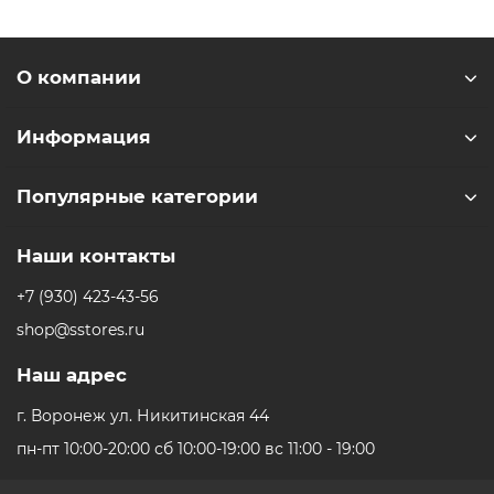
пластины вашего прибора. Используйте при сомкнутых
пластинах чтобы аккуратно высушить волосы и создать
объем у корней. Автоматическая пауза После трех
О компании
секунд бездействия ваш аппарат автоматически
перейдет в спящий режим для экономии энергии.
Информация
Просто подвигайте ваш прибор чтобы возобновить
подачу воздуха.
Популярные категории
Наши контакты
+7 (930) 423-43-56
shop@sstores.ru
Наш адрес
г. Воронеж ул. Никитинская 44
пн-пт 10:00-20:00 сб 10:00-19:00 вс 11:00 - 19:00