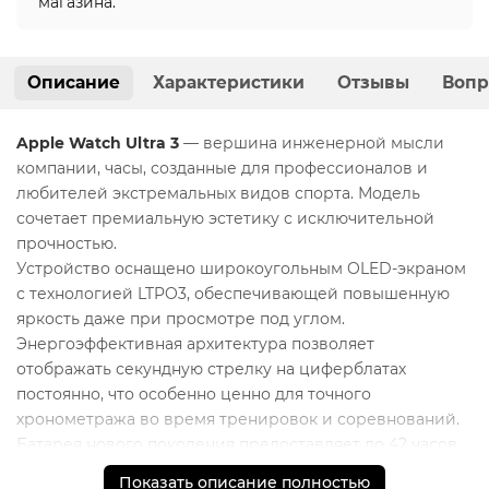
магазина.
Описание
Характеристики
Отзывы
Вопр
Apple Watch Ultra 3
— вершина инженерной мысли
компании, часы, созданные для профессионалов и
любителей экстремальных видов спорта. Модель
сочетает премиальную эстетику с исключительной
прочностью.
Устройство оснащено широкоугольным OLED-экраном
с технологией LTPO3, обеспечивающей повышенную
яркость даже при просмотре под углом.
Энергоэффективная архитектура позволяет
отображать секундную стрелку на циферблатах
постоянно, что особенно ценно для точного
хронометража во время тренировок и соревнований.
Батарея нового поколения предоставляет до 42 часов
работы в нормальном режиме и до 72 часов в режиме
Показать описание полностью