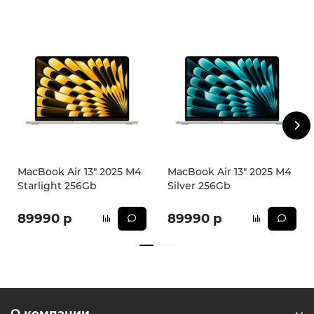
черном цвете, который подойдет для любого стиля и
образа.
В целом, ноутбук Apple MacBook Air 13 2025 M4 - это
надежный и функциональный помощник для работы и
развлечений, который сочетает в себе стиль,
производительность и качество.
The Future is here!
* - Актуальную стоимость и наличие товара, а также
порядок доставки и оплаты необходимо уточнять у
менеджеров магазина.
MacBook Air 13" 2025 M4
MacBook Air 13" 2025 M4
Starlight 256Gb
Silver 256Gb
89990 р
89990 р
О компании