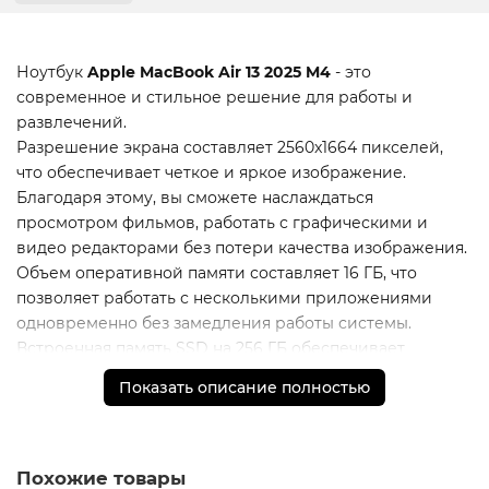
Ноутбук
Apple MacBook Air 13 2025 M4
- это
современное и стильное решение для работы и
развлечений.
Разрешение экрана составляет 2560x1664 пикселей,
что обеспечивает четкое и яркое изображение.
Благодаря этому, вы сможете наслаждаться
просмотром фильмов, работать с графическими и
видео редакторами без потери качества изображения.
Объем оперативной памяти составляет 16 ГБ, что
позволяет работать с несколькими приложениями
одновременно без замедления работы системы.
Встроенная память SSD на 256 ГБ обеспечивает
быстрый доступ к файлам и приложениям.
Показать описание полностью
Ноутбук оснащен мощным процессором Apple graphics
10-core, который обеспечивает высокую
производительность и быструю обработку данных.
Модель Midnight (MW133) выполнена в классическом
Похожие товары