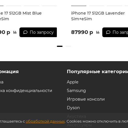
e 17 512GB Mist Blue
iPhone 17 512GB Lavender
eSim
Sim+eSim
90 р
87990 р
По запросу
По зап
рмация
Популярные категори
ка
Apple
ка конфиденциальности
Samsung
Игровые консоли
Dyson
Акустика
оглашаетесь с
обработкой данных
. Cookies можно отключить в л
Аксессуары