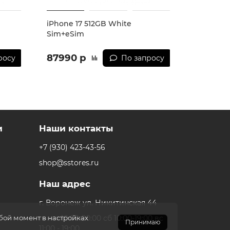
iPhone 17 512GB White
iPhone 1
Sim+eSim
87990 р
87990 
росу
По запросу
и
Наши контакты
+7 (930) 423-43-56
shop@sstores.ru
Наш адрес
г. Воронеж ул. Никитинская 44
пн-пт 10:00-20:00 сб 10:00-19:00 вс
юбой момент в настройках
Принимаю
11:00 - 19:00