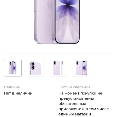
iPhone 16e
iPad Pro 13 M4 (2024)
iMac
Galaxy Z Flip 7
Все категории (12)
Все категории (9)
Mac Studio
Все категории (17)
AppleTV
Mac Mini
AirTag
HomePod
Наличие
Особые сведения
Нет в наличии
На момент покупки не
предустановлены
обязательные
приложения, в том числе
единый магазин