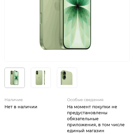
iPhone 16e
iPad Pro 13 M4 (2024)
iMac
Galaxy Z Flip 7
Все категории (12)
Все категории (9)
Mac Studio
Все категории (17)
AppleTV
Mac Mini
AirTag
HomePod
Наличие
Особые сведения
Нет в наличии
На момент покупки не
предустановлены
обязательные
приложения, в том числе
единый магазин