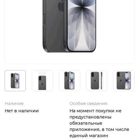
iPhone 16e
iPad Pro 13 M4 (2024)
iMac
Galaxy Z Flip 7
Все категории (12)
Все категории (9)
Mac Studio
Все категории (17)
AppleTV
Mac Mini
AirTag
HomePod
Наличие
Особые сведения
Нет в наличии
На момент покупки не
предустановлены
обязательные
приложения, в том числе
единый магазин