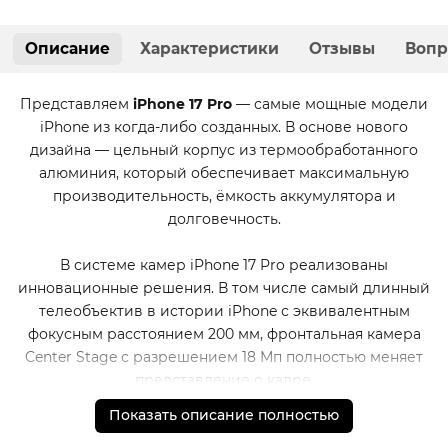
Описание
Характеристики
Отзывы
Вопр
Представляем
iPhone 17 Pro
— самые мощные модели
iPhone из когда-либо созданных. В основе нового
дизайна — цельный корпус из термообработанного
алюминия, который обеспечивает максимальную
производительность, ёмкость аккумулятора и
долговечность.
В системе камер iPhone 17 Pro реализованы
инновационные решения. В том числе самый длинный
телеобъектив в истории iPhone с эквивалентным
фокусным расстоянием 200 мм, фронтальная камера
Center Stage с разрешением 18 Мп полностью меняет
представление о кадре.
Показать описание полностью
От домашнего видео до голливудских постановок —