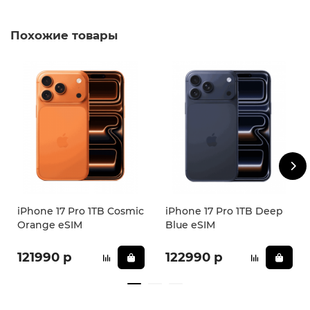
iPhone 17 Pro справится с любой задачей. Благодаря
большему количеству профессиональных функций для
видео, чем когда-либо — таким как улучшенная
Похожие товары
стабилизация видео, характеристики
кинематографического уровня и совместимость с
отраслевыми рабочими процессами — iPhone 17 Pro
предоставляет мощные инструменты для создания
фильмов в любое время и в любом месте.
Характеристики
Тип корпуса: классический
Степень защиты: IP68
Вес: 206г.
Размеры (ШxВxТ): 150× 71,9 × 8,75 мм
iPhone 17 Pro 1TB Cosmic
iPhone 17 Pro 1TB Deep
Orange eSIM
Blue eSIM
Дисплей
Дисплей:
6,3
" (
2622×1206
), OLED с технологией
121990 р
122990 р
ProMotion с адаптивной частотой обновления до 120 Гц
Число пикселей на дюйм (PPI): 460
Камера