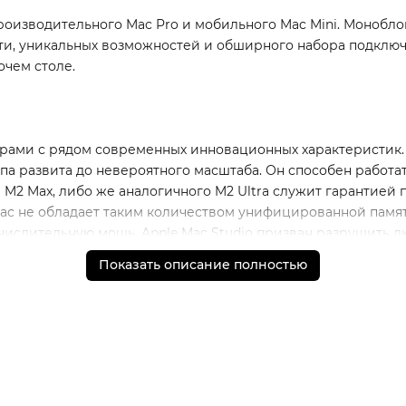
 производительного Mac Pro и мобильного Mac Mini. Монобл
и, уникальных возможностей и обширного набора подключе
очем столе.
ами с рядом современных инновационных характеристик. О
опа развита до невероятного масштаба. Он способен работа
 M2 Max, либо же аналогичного M2 Ultra служит гарантией
c не обладает таким количеством унифицированной памяти
числительную мощь. Apple Mac Studio призван разрушить 
оено до 96 Гб единой памяти, а в M2 Ultra – до 192 Гб.
Показать описание полностью
 принципе минимализма, лёгкости, а также отсутствия отв
ься в любой интерьер и выгодно дополнить убранство рабоч
етры Mac Studio представлены площадью основания всего 