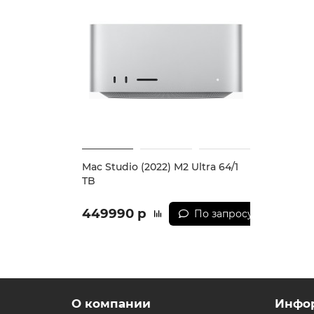
Улучшенная система охлаждения
Тепловой дизайн устройства образован неск
воздушных каналов;
4 тысяч перфораций на панелях;
системы двухсторонних вентиляторов.
Слаженность работы системы служит залогом
охлаждение предусмотрено и для высокопроиз
Mac Studio (2022) M2 Ultra 64/1
Оптимизированная macOS Sonoma
TB
Дуэт macOS Sonoma с процессорами устройст
449990 р
По запросу
возможности пользователям заполучить ещё 
* - Актуальную стоимость и наличие товара,
О компании
Инфо