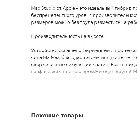
Mac Studio от Apple – это идеальный гибрид
беспрецедентного уровня производительност
размеров можно без труда разместить на раб
Производительность на высоте
Устройство оснащено фирменными процессор
чипа M2 Max, благодаря этому мощность нетт
сверхсложные симуляции частиц. База в виде
графическим процессором.Ни один другой Ma
эффективность работы, но и значительную вы
потому, что в системах M2 Max может быть встр
Тот же дизайн
Внешнее оформление ноутбука базируется на
Похожие товары
Studio от Apple способен гармонично вписат
служит цельный алюминиевый профиль. Парам
дюймов.