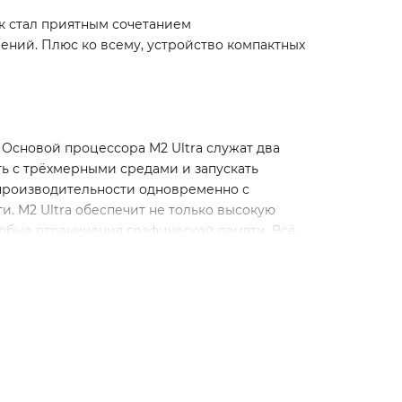
ок стал приятным сочетанием
ний. Плюс ко всему, устройство компактных
сновой процессора M2 Ultra служат два
ть с трёхмерными средами и запускать
 производительности одновременно с
. M2 Ultra обеспечит не только высокую
любые ограничения графической памяти. Всё
лекающих деталей. Именно поэтому Mac
его стола. Основой корпуса устройства
лишь 7,7 дюймов и высотой – не более 3,7