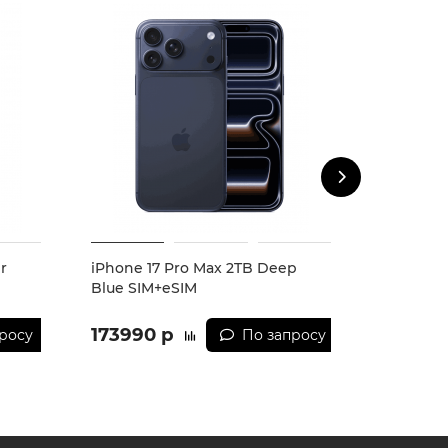
r
iPhone 17 Pro Max 2TB Deep
iPhone 1
Blue SIM+eSIM
Orange 
173990 р
173990
росу
По запросу