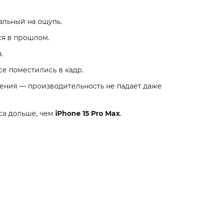
льный на ощупь.
я в прошлом.
.
е поместились в кадр.
ения — производительность не падает даже
са дольше, чем
iPhone 15 Pro Max
.
я в вашей ладони.
 у менеджеров магазина.
приложений (RuStore)