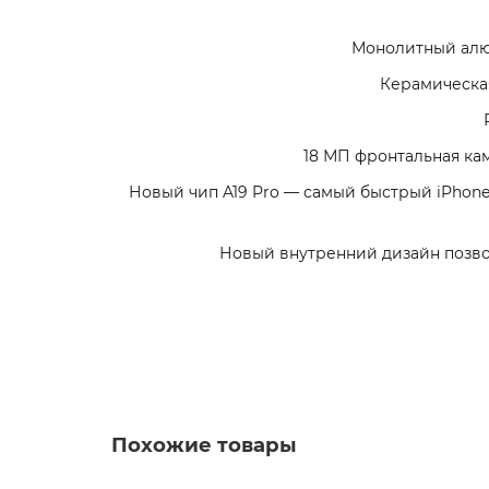
Монолитный алю
Керамическа
18 МП фронтальная ка
Новый чип A19 Pro — самый быстрый iPhon
Новый внутренний дизайн позво
iPhone 17 Pro Max
* - Актуальную стоимость и наличие товара,
** - На момент покупки не предустановлены
Похожие товары