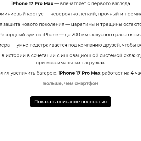
i
Phone 17 Pro Max
— впечатляет с первого взгляда
миниевый корпус — невероятно лёгкий, прочный и премиа
я защита нового поколения — царапины и трещины остаютс
Рекордный зум на iPhone — до 200 мм фокусного расстояния
мера — умно подстраивается под компанию друзей, чтобы вс
e в истории в сочетании с инновационной системой охлажд
при максимальных нагрузках.
лил увеличить батарею.
iPhone 17 Pro Max
работает на
4
ча
Больше, чем смартфон
— это стиль, эмоции и технологии будущего, уместившиес
Показать описание полностью
 а также порядок доставки и оплаты необходимо уточнять
 обязательные приложения, в том числе единый магазин 