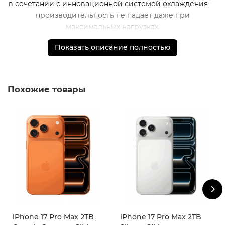
в сочетании с инновационной системой охлаждения —
производительность не падает даже при
максимальных нагрузках.
Новый внутренний дизайн позволил увеличить
Показать описание полностью
батарею.
iPhone 17 Pro Max
работает на
4
часа дольше,
чем
iPhone 15 Pro Max
.
Больше, чем смартфон
Похожие товары
iPhone 17 Pro Max
— это стиль, эмоции и технологии
будущего, уместившиеся в вашей ладони.
* - Актуальную стоимость и наличие товара, а также
порядок доставки и оплаты необходимо уточнять у
менеджеров магазина.
** - На момент покупки не предустановлены
обязательные приложения, в том числе единый
магазин приложений (RuStore)
iPhone 17 Pro Max 2TB
iPhone 17 Pro Max 2TB