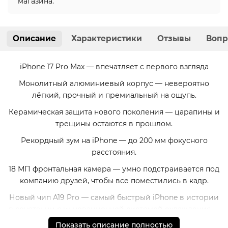
магазина.
Описание
Характеристики
Отзывы
Вопр
iPhone 17 Pro Max — впечатляет с первого взгляда
Монолитный алюминиевый корпус — невероятно
лёгкий, прочный и премиальный на ощупь.
Керамическая защита нового поколения — царапины и
трещины остаются в прошлом.
Рекордный зум на iPhone — до 200 мм фокусного
расстояния.
18 МП фронтальная камера — умно подстраивается под
компанию друзей, чтобы все поместились в кадр.
Новый чип A19 Pro — самый быстрый iPhone в истории
в сочетании с инновационной системой охлаждения —
производительность не падает даже при
Показать описание полностью