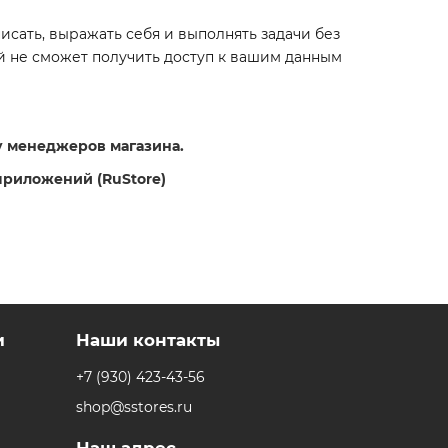
писать, выражать себя и выполнять задачи без
й не сможет получить доступ к вашим данным
 у менеджеров магазина.
приложений (RuStore)
и
Наши контакты
+7 (930) 423-43-56
shop@sstores.ru