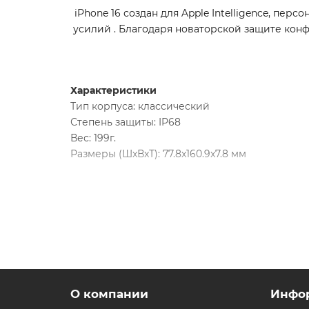
iPhone 16 создан для Apple Intelligence, пе
усилий . Благодаря новаторской защите кон
Характеристики
Тип корпуса: классический
Степень защиты: IP68
Вес: 199г.
Размеры (ШxВxТ): 77.8x160.9x7.8 мм
Дисплей
Дисплей:
6.7
" (2796 × 1290), OLED
Число пикселей на дюйм (PPI): 461
Камера
Количество основных (тыловых) камер: 2
Основные (тыловые) камеры: 48+48 Мп
О компании
Инфо
Функции камеры:
вспышка True Tone, режим 