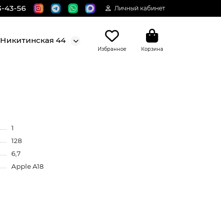
3-43-56
Личный кабинет
. Никитинская 44
Избранное
Корзина
1
128
6,7
Apple A18