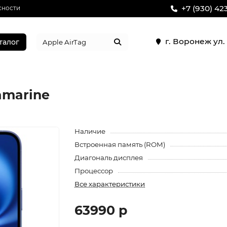
+7 (930) 42
сности
г. Воронеж ул
талог
ramarine
Наличие
Встроенная память (ROM)
Диагональ дисплея
Процессор
Все характеристики
63990 р