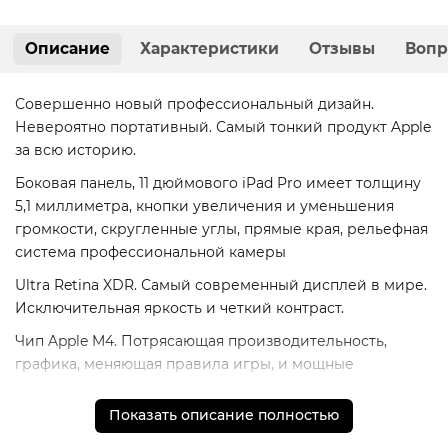
Описание
Характеристики
Отзывы
Вопр
Совершенно новый профессиональный дизайн.
Невероятно портативный. Самый тонкий продукт Apple
за всю историю.
Боковая панель, 11 дюймового iPad Pro имеет толщину
5,1 миллиметра, кнопки увеличения и уменьшения
громкости, скругленные углы, прямые края, рельефная
система профессиональной камеры
Ultra Retina XDR. Самый современный дисплей в мире.
Исключительная яркость и четкий контраст.
Чип Apple M4. Потрясающая производительность,
графика, меняющая правила игры, и мощные
возможности искусственного интеллекта.
Показать описание полностью
Рабочие процессы Crush pro с легкостью iPadOS и
потрясающими приложениями.